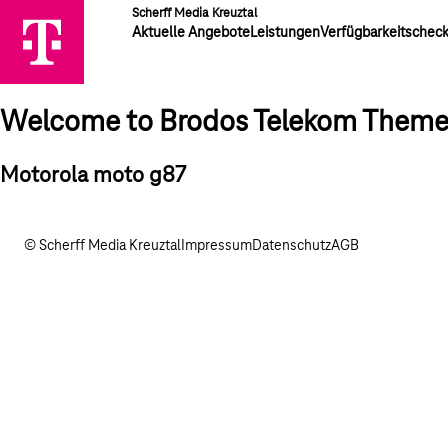
Scherff Media Kreuztal
Aktuelle Angebote
Leistungen
Verfügbarkeitschec
Welcome to Brodos Telekom Them
Motorola moto g87
© Scherff Media Kreuztal
Impressum
Datenschutz
AGB